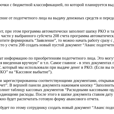
трочки с бюджетной классификацией, по которой планируется вы
ение от подотчетного лица на выдачу денежных средств и перед
т, при этом программа автоматически заполнит шапку РКО и та
 части у выбранного субсчета 208 счета программа автоматичес
тите формировать “Заявление”, то можно начать работу сразу с
то у счета 208 создать новый пустой документ “Аванс подотчет
жат информацию по приобретениям подотчетного лица. Это могу
 введенная вручную” и т.п. Самое главное - в этих документах
 который мы использовали при выдаче денег в РКО. (Если вы п
“РКО” на “Кассовое выбытие”).
уги зарегистрированны соответствующими документами, открыва
чет”. В верхней панели документа нажимаем кнопку “Заполнить”
аполнит таблицу кассовых документов “Расходными кассовыми о
ждающими расходы. После этого в шапке документа ставим дату 
но будет распечатать готовую форму авансового отчета.
будет по этому сотруднику создать новый документ “Аванс подо