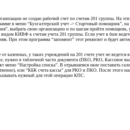
организации не создан рабочий счет по счетам 201 группы. На эти
рамме в меню “Бухгалтерский учет -> Стартовый помощник”, на 
ия”, выбрать свою организацию и по шагам пройти помощник, у
видом КИВФ к счетам учета 201 группы. Если учет в базе ведет
м. При этом программа “запомнит” этот реквизит и будет автом
от казенных, у таких учреждений на 201 счете учет не ведется 
е, нужно в табличной части документа (ПКО, РКО, Кассовое вы
кт меню “Настройка списка”. В отрывшемся окне поставить гало
венно), или “КБК счета кассы” для РКО и ПКО. После этого на
 указывать нужный для этой операции КПС.