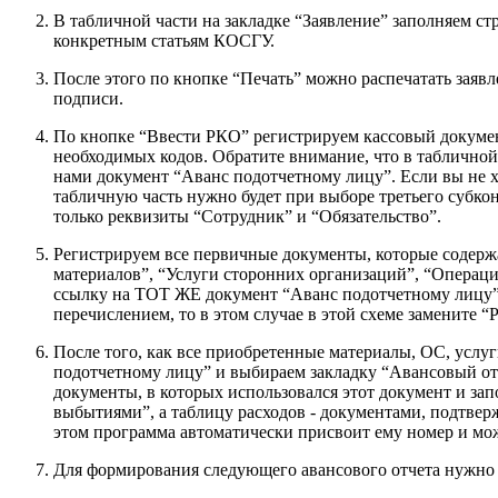
В табличной части на закладке “Заявление” заполняем с
конкретным статьям КОСГУ.
После этого по кнопке “Печать” можно распечатать заявл
подписи.
По кнопке “Ввести РКО” регистрируем кассовый докумен
необходимых кодов. Обратите внимание, что в табличной
нами документ “Аванс подотчетному лицу”. Если вы не хо
табличную часть нужно будет при выборе третьего субкон
только реквизиты “Сотрудник” и “Обязательство”.
Регистрируем все первичные документы, которые содер
материалов”, “Услуги сторонних организаций”, “Операция
ссылку на ТОТ ЖЕ документ “Аванс подотчетному лицу”,
перечислением, то в этом случае в этой схеме замените 
После того, как все приобретенные материалы, ОС, усл
подотчетному лицу” и выбираем закладку “Авансовый от
документы, в которых использовался этот документ и з
выбытиями”, а таблицу расходов - документами, подтвер
этом программа автоматически присвоит ему номер и мож
Для формирования следующего авансового отчета нужно 