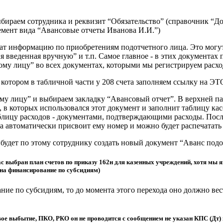
бираем сотрудника и реквизит “Обязательство” (справочник “Д
лемент вида “Авансовые отчеты Иванова И.И.”)
жат информацию по приобретениям подотчетного лица. Это могу
 введенная вручную” и т.п. Самое главное - в этих документах
у лицу” во всех документах, которыми мы регистрируем расхо
 котором в табличной части у 208 счета заполняем ссылку на Э
му лицу” и выбираем закладку “Авансовый отчет”. В верхней 
, в которых использовался этот документ и заполнит таблицу к
лицу расходов - документами, подтверждающими расходы. После
а автоматически присвоит ему номер и можно будет распечатать
будет по этому сотруднику создать новый документ “Аванс подо
ас выбран план счетов по приказу 162н для казенных учреждений, хотя мы 
 на финансирование по субсидиям)
ие по субсидиям, то до момента этого перехода оно должно вес
ое выбытие, ПКО, РКО он не проводится с сообщением не указан КПС (Дт) 