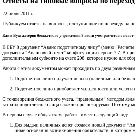
Ответы на типовые вопросы по переход
22 июля 2011 г.
Публикуем ответы на вопросы, поступившие по переходу на н
Как в Бухгалтерии бюджетного учреждения 8 вести учет расчетов с подо
В ББУ 8 документ “Аванс подотчетному лицу” (меню “Расчеты
документа “Авансовый отчет” конфигурации версии 7.7. В прош
дополнительным субконто на счете 208, которое нужно для сбо
Работа с этим документом может проходить по двум различным
Подотчетное лицо получает деньги (наличные или безнал
Подотчетное лицо приобретает мат.ценности или услуги 
С точки зрения бюджетного учета, “правильным” методом являет
затраты подотчетного лица сложно прогнозируемы. Поэтому м
В первом случае общая схема работы имеет следующий вид:
Для выдачи наличных денег создаем новый документ “Ав
иные основания возникновения обязательств, в котором 