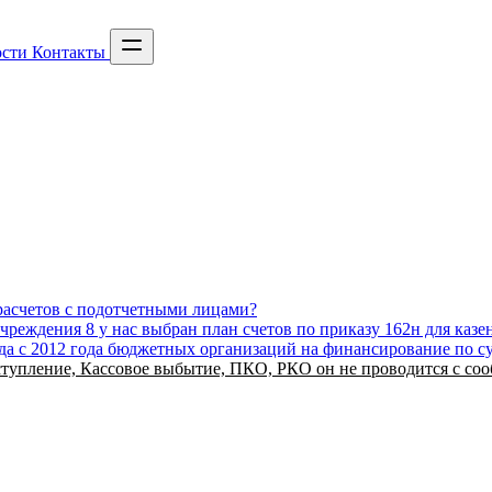
сти
Контакты
 расчетов с подотчетными лицами?
чреждения 8 у нас выбран план счетов по приказу 162н для каз
хода с 2012 года бюджетных организаций на финансирование по с
тупление, Кассовое выбытие, ПКО, РКО он не проводится с соо