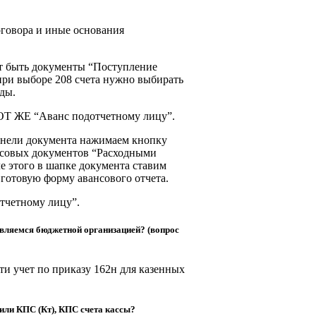
оговора и иные основания
т быть документы “Поступление
 при выборе 208 счета нужно выбирать
ды.
ТОТ ЖЕ “Аванс подотчетному лицу”.
панели документа нажимаем кнопку
ассовых документов “Расходными
 этого в шапке документа ставим
 готовую форму авансового отчета.
тчетному лицу”.
являемся бюджетной организацией? (вопрос
ти учет по приказу 162н для казенных
или КПС (Кт), КПС счета кассы?