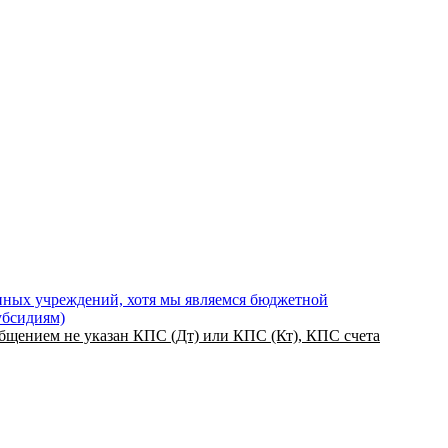
енных учреждений, хотя мы являемся бюджетной
убсидиям)
бщением не указан КПС (Дт) или КПС (Кт), КПС счета