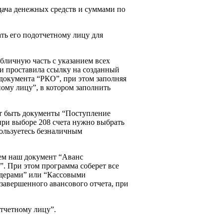
дача денежных средств и суммами по
ать его подотчетному лицу для
бличную часть с указанием всех
ки проставила ссылку на созданный
 документа “РКО”, при этом заполняя
ному лицу”, в котором заполнить
т быть документы “Поступление
 при выборе 208 счета нужно выбрать
ользуетесь безналичным
ем наш документ “Аванс
. При этом программа соберет все
рдерами” или “Кассовыми
завершенного авансового отчета, при
тчетному лицу”.