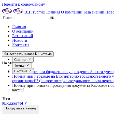
Перейти к содержимому
ВЦ Нургуш
Главная
О компании
База знаний
Ново
⌘
K
Главная
О компании
База знаний
Новости
Контакты
Светлая
Темная
Система
Светлая
На этой странице
Темная
Система
Как в Бухгалтерии бюджетного учреждения 8 вести учет
Почему при переходе на Бухгалтерию государственного у
организацией? (вопрос потерял актуальность из-за пере
Почему при попытке проведения документа Кассовое пос
кассы?
Теги
#Бюджет
#БГУ
Прокрутить к началу