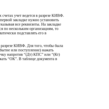
х счетах учет ведется в разрезе КИВФ.
первой закладке нужно установить
казывая все реквизиты. На закладке
ся по нескольким организациям, то
атически подставлять его в
в разрезе КИВФ. Для того, чтобы была
бытие или поступление) нажать
чку напротив “(Дт) КПС” или “(Кт)
жать “ОК”. В таблице документа в