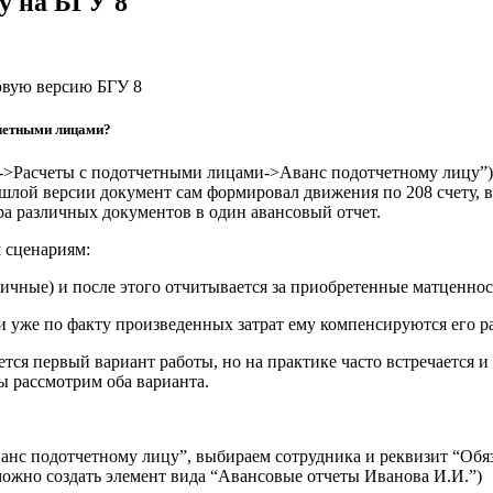
у на БГУ 8
овую версию БГУ 8
тчетными лицами?
->Расчеты с подотчетными лицами->Аванс подотчетному лицу”)
лой версии документ сам формировал движения по 208 счету, в 
ра различных документов в один авансовый отчет.
 сценариям:
ичные) и после этого отчитывается за приобретенные матценнос
и уже по факту произведенных затрат ему компенсируются его р
ся первый вариант работы, но на практике часто встречается и в
ы рассмотрим оба варианта.
анс подотчетному лицу”, выбираем сотрудника и реквизит “Обяз
можно создать элемент вида “Авансовые отчеты Иванова И.И.”)