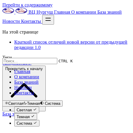
Перейти к содержимому
ВЦ Нургуш
Главная
О компании
База знаний
Новости
Контакты
На этой странице
Краткий список отличий новой версии от предыдущей
редакции 1.0
Теги
CTRL K
#Бюджет
#БГУ
Прокрутить к началу
Главная
О компании
База знаний
Новости
Контакты
Светлая
Темная
Система
Светлая
База знаний
Темная
Система