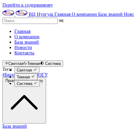
Перейти к содержимому
ВЦ Нургуш
Главная
О компании
База знаний
Ново
⌘
K
Главная
О компании
База знаний
Новости
Контакты
Светлая
Темная
Система
Теги
Светлая
#Бюджет
#ЕФС-1
#ЗГУ
Темная
Прокрутить к началу
Система
База знаний