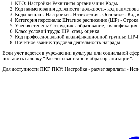
КТО: Настройки-Реквизиты организации-Коды.
Код наименования должности: должность- код наименов
Коды выплат: Настройки - Начисления - Основное - Код
Категория персонала: Штатное расписание (ШР) - Строк
Ученая степень: Сотрудник - образование, квалификация
Класс условий труда: ШР -спец. оценка
Код профессиональной квалификационной группы: ШР
Почетное звание: трудовая деятельность-награды
Если учет ведется в учреждении культуры или социальной сфер
поставить галочку “Рассчитывается зп в образ.организации”.
Для доступности ПКГ, ПКУ: Настройка - расчет зарплаты - Ис