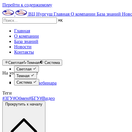
Перейти к содержимому
ВЦ Нургуш
Главная
О компании
База знаний
Ново
⌘
K
Главная
О компании
База знаний
Новости
Контакты
Светлая
Темная
Система
Светлая
На этой странице
Темная
Система
Программа вебинара
Теги
#ЗГУ
#Обмен
#БГУ
#Видео
Прокрутить к началу