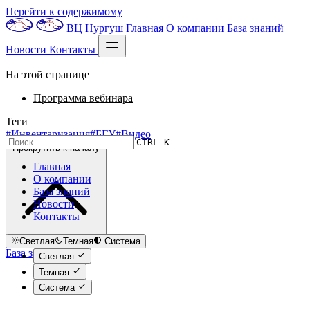
Перейти к содержимому
ВЦ Нургуш
Главная
О компании
База знаний
Новости
Контакты
На этой странице
Программа вебинара
Теги
#Инвентаризация
#БГУ
#Видео
CTRL K
Прокрутить к началу
Главная
О компании
База знаний
Новости
Контакты
Светлая
Темная
Система
База знаний
Светлая
Темная
Система