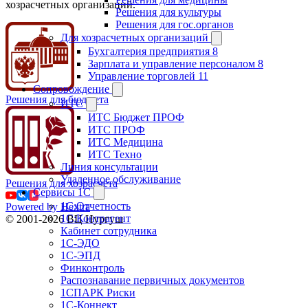
хозрасчетных организаций.
Решения для культуры
Решения для гос.органов
Для хозрасчетных организаций
Бухгалтерия предприятия 8
Зарплата и управление персоналом 8
Управление торговлей 11
Сопровождение
Решения для бюджета
ИТС
ИТС Бюджет ПРОФ
ИТС ПРОФ
ИТС Медицина
ИТС Техно
Линия консультации
Удаленное обслуживание
Решения для хозрасчета
Сервисы 1С
1С:Отчетность
Powered by Hextra
1С:Контрагент
© 2001-2026 ВЦ Нургуш
Кабинет сотрудника
1С-ЭДО
1С-ЭПД
Финконтроль
Распознавание первичных документов
1СПАРК Риски
1С-Коннект