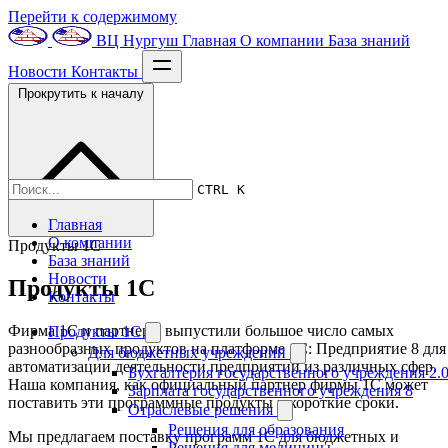
Перейти к содержимому
ВЦ Нургуш
Главная
О компании
База знаний
Новости
Контакты
Прокрутить к началу
CTRL K
Главная
О компании
Продукты 1С
База знаний
Новости
Продукты 1С
Контакты
Фирма 1С и партнеры выпустили большое число самых
Продукты 1С
разнообразных продуктов на платформе 1С: Предприятие 8 для
Для бюджетных учреждений
автоматизации деятельности предприятий из различных сфер.
Бухгалтерия государственного учреждения 2.
Наша компания, как официальный партнер фирмы 1С может
Зарплата государственного учреждения 8
поставить эти программные продукты в короткие сроки.
Отраслевые решения
Решения для образования
Мы предлагаем поставку программ 1С для бюджетных и
Решения для медицины