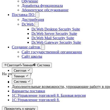
Обучение
Доработка функционала
Абонентское обслуживание
Поставка ПО
Дистрибуция
Dr.Web
Dr.Web Desktop Security Suite
Dr.Web Server Security Suite
Dr.Web Mail Security Suite
Dr.Web Gateway Security Suite
Создание сайтов
Сайт государственной организации
Сайт школы
Светлая
Темная
Система
Светлая
На этой странице
Темная
Система
Описание
Дополнительные возможности, упрощающие работу в пр
Варианты поставки
1С:Управление торговлей 8. Базовая версия
1С:Управление торговлей 8.
Прокрутить к началу