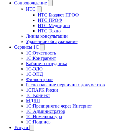
Сопровождение
ИТС
ИТС Бюджет ПРОФ
ИТС ПРОФ
ИТС Медицина
ИТС Техно
Линия консультации
Удаленное обслуживание
Сервисы 1С
1С:Отчетность
1С:Контрагент
Кабинет сотрудника
1С-ЭДО
1С-ЭПД
Финконтроль
Распознавание первичных документов
1СПАРК Риски
1С-Коннект
МДЛП
1С:Предприятие через Интернет
1С-Администратор
1С:Номенклатура
1С:Подпись
Услуги