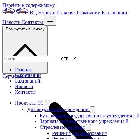
Перейти к содержимому
ВЦ Нургуш
Главная
О компании
База знаний
Новости
Контакты
Прокрутить к началу
CTRL K
Главная
О компании
Сервисы 1С
База знаний
Новости
Контакты
Продукты 1С
Для бюджетных учреждений
Бухгалтерия государственного учреждения 2.
Зарплата государственного учреждения 8
Отраслевые решения
Решения для образования
Решения для медицины