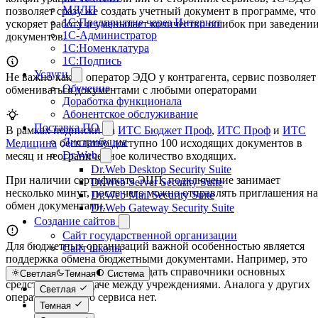
МДЛП
позволяет сразу же создать учетный документ в программе, что
1С:Предприятие через Интернет
ускоряет работу и уменьшает количество ошибок при заведени
1С-Администратор
документов.
1С:Номенклатура
1С:Подпись
Услуги
Не важно какой оператор ЭДО у контрагента, сервис позволяет
Обучение
обмениваться документами с любыми операторами
Доработка функционала
Абонентское обслуживание
Поставка ПО
В рамках подписки на
ИТС Бюджет Проф
,
ИТС Проф
и
ИТС
Дистрибуция
Медицина
бесплатно доступно 100 исходящих документов в
Dr.Web
месяц и неограниченное количество входящих.
Dr.Web Desktop Security Suite
При наличии сертификата ЭЦП, подключение занимает
Dr.Web Server Security Suite
несколько минут, после чего можно отправлять приглашения на
Dr.Web Mail Security Suite
обмен документами.
Dr.Web Gateway Security Suite
Создание сайтов
Сайт государственной организации
Для бюджетных организаций важной особенностью является
Сайт школы
поддержка обмена бюджетными документами. Например, это
позволяет автоматически создать справочники основных
Светлая
Темная
Система
средств при передаче между учреждениями. Аналога у других
Светлая
операторов такого сервиса нет.
Темная