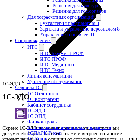
Решения для культуры
Решения для гос.органов
Для хозрасчетных организаций
Бухгалтерия предприятия 8
Зарплата и управление персоналом 8
Управление торговлей 11
Сопровождение
ИТС
ИТС Бюджет ПРОФ
ИТС ПРОФ
ИТС Медицина
ИТС Техно
Линия консультации
Удаленное обслуживание
1С-ЭДО
Сервисы 1С
1С:Отчетность
1С-ЭДО
1С:Контрагент
Кабинет сотрудника
1С-ЭДО
1С-ЭПД
Финконтроль
Распознавание первичных документов
Сервис 1С-ЭДО позволяет организовать электронный
1СПАРК Риски
документооборот с контрагентами и встроен во многие
1С-Коннект
конфигурации 1С. В отличии от сторонних сервисов, 1С-ЭДО