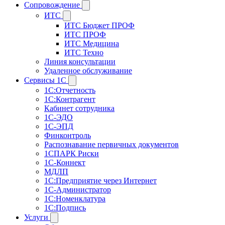
Сопровождение
ИТС
ИТС Бюджет ПРОФ
ИТС ПРОФ
ИТС Медицина
ИТС Техно
Линия консультации
Удаленное обслуживание
Сервисы 1С
1С:Отчетность
1С:Контрагент
Кабинет сотрудника
1С-ЭДО
1С-ЭПД
Финконтроль
Распознавание первичных документов
1СПАРК Риски
1С-Коннект
МДЛП
1С:Предприятие через Интернет
1С-Администратор
1С:Номенклатура
1С:Подпись
Услуги