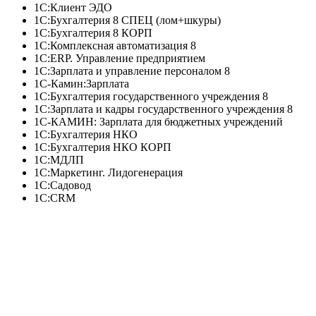
1С:Клиент ЭДО
1С:Бухгалтерия 8 СПЕЦ (лом+шкуры)
1С:Бухгалтерия 8 КОРП
1С:Комплексная автоматизация 8
1С:ERP. Управление предприятием
1С:Зарплата и управление персоналом 8
1С-Камин:Зарплата
1С:Бухгалтерия государственного учреждения 8
1С:Зарплата и кадры государственного учреждения 8
1С-КАМИН: Зарплата для бюджетных учреждений
1С:Бухгалтерия НКО
1С:Бухгалтерия НКО КОРП
1С:МДЛП
1С:Маркетинг. Лидогенерация
1С:Садовод
1С:CRM