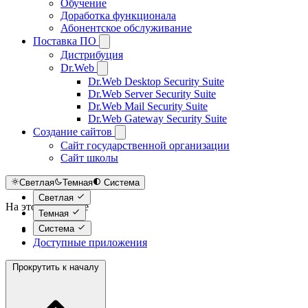
Обучение
Доработка функционала
Абонентское обслуживание
Поставка ПО
Дистрибуция
Dr.Web
Dr.Web Desktop Security Suite
Dr.Web Server Security Suite
Dr.Web Mail Security Suite
Dr.Web Gateway Security Suite
Создание сайтов
Сайт государственной организации
Сайт школы
Светлая
Темная
Система
Светлая
На этой странице
Темная
Система
Описание
Доступные приложения
Прокрутить к началу