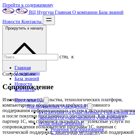
Перейти к содержимому
ВЦ Нургуш
Главная
О компании
База знаний
Новости
Контакты
Прокрутить к началу
CTRL K
Главная
О компании
Сопровождение
База знаний
Новости
Сопровождение
Контакты
Изменения законодательства, технологических платформ,
Продукты 1С
компьютерного оборудования требуют постоянного
Для бюджетных учреждений
поддержания информационных систем в актуальном состоянии
Бухгалтерия государственного учреждения 2.
и после покупки программного обеспечения. Как компания-
Зарплата государственного учреждения 8
партнер 1С, мы стремимся оказывать комплексные услуги по
Отраслевые решения
сопровождения пользователей программ 1С, начиная с
Решения для образования
технической поддержки, заканчивая методической поддержкой
Решения для медицины