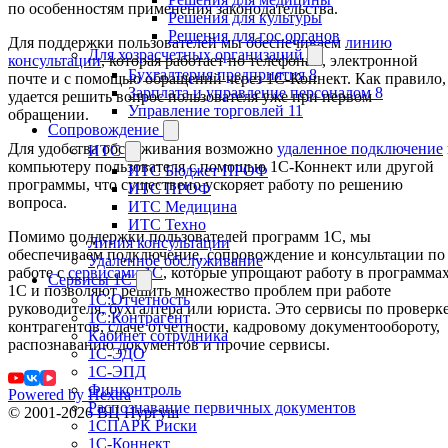
по особенностям применения законодательства.
Решения для культуры
Решения для гос.органов
Для поддержки пользователей мы обеспечиваем
линию
Для хозрасчетных организаций
консультации
, которая работает по телефонам, электронной
Бухгалтерия предприятия 8
почте и с помощью обращений через 1С-Коннект. Как правило,
Зарплата и управление персоналом 8
удается решить вопрос пользователя уже при первом
Управление торговлей 11
обращении.
Сопровождение
Для удобства обслуживания возможно
удаленное подключение
ИТС
компьютеру пользователя с помощью 1С-Коннект или другой
ИТС Бюджет ПРОФ
программы, что существено ускоряет работу по решению
ИТС ПРОФ
вопроса.
ИТС Медицина
ИТС Техно
Помимо поддержки пользователей программ 1С, мы
Линия консультации
обеспечиваем подключение, сопровождение и консультации по
Удаленное обслуживание
работе с
сервисами 1С
, которые упрощают работу в программа
Сервисы 1С
1С и позволяют решить множество проблем при работе
1С:Отчетность
руководителя, бухгалтера или юриста. Это сервисы по проверк
1С:Контрагент
контрагентов, сдаче отчетности, кадровому документообороту,
Кабинет сотрудника
распознаванию документов и прочие сервисы.
1С-ЭДО
1С-ЭПД
Финконтроль
Powered by Hextra
Распознавание первичных документов
© 2001-2026 ВЦ Нургуш
1СПАРК Риски
1С-Коннект