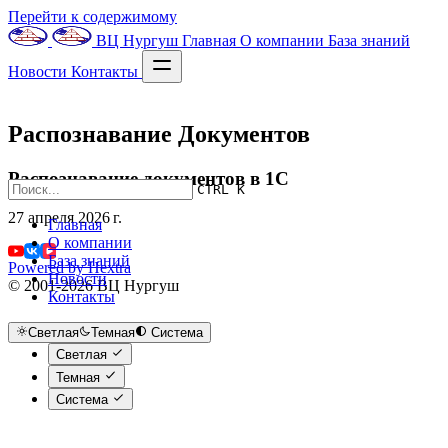
Перейти к содержимому
ВЦ Нургуш
Главная
О компании
База знаний
Новости
Контакты
Распознавание Документов
Распознавание документов в 1С
CTRL K
27 апреля 2026 г.
Главная
О компании
База знаний
Powered by Hextra
Новости
© 2001-2026 ВЦ Нургуш
Контакты
Светлая
Темная
Система
Светлая
Темная
Система